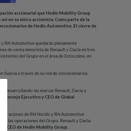
cipación accionarial que Hedin Mobility Group
sí en su único accionista. Como parte de la
oncesionarios de Hedin Automotive. El cierre de
ic y RN Automotive quedarán plenamente
es de venta minorista de Renault y Dacia en tres
xistentes del Grupo en el área de Estocolmo, en
en Suecia a través de su red de concesionarios
uir desarrollando las marcas Renault, Dacia y
el Consejo Ejecutivo y CEO de Global
s operaciones de RN Nordic y RN Automotive
icar las operaciones del Grupo. Renault y Dacia
in, CEO de Hedin Mobility Group
.