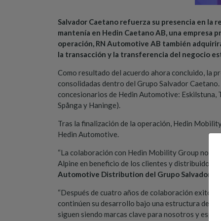
Salvador Caetano refuerza su presencia en la re
mantenía en Hedin Caetano AB, una empresa pre
operación, RN Automotive AB también adquirirá 
la transacción y la transferencia del negocio es
Como resultado del acuerdo ahora concluido, la 
consolidadas dentro del Grupo Salvador Caetano. 
concesionarios de Hedin Automotive: Eskilstuna, T
Spånga y Haninge).
Tras la finalización de la operación, Hedin Mobili
Hedin Automotive.
“La colaboración con Hedin Mobility Group nos ha 
Alpine en beneficio de los clientes y distribuidor
Automotive Distribution del Grupo Salvador C
“Después de cuatro años de colaboración exitosa 
continúen su desarrollo bajo una estructura de pro
siguen siendo marcas clave para nosotros y esper