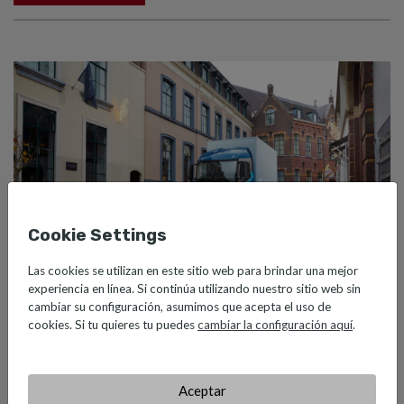
Cookie Settings
Las cookies se utilizan en este sitio web para brindar una mejor
experiencia en línea. Si continúa utilizando nuestro sitio web sin
cambiar su configuración, asumimos que acepta el uso de
DISTRIBUCIÓN Y COMERCIO MINORISTA
cookies. Si tu quieres tu puedes
cambiar la configuración aquí
.
SALVADOR CAETANO AUTO SERÁ IMPORTADOR Y
DISTRIBUIDOR DE CAMIONES BYD EN PORTUGAL
Aceptar