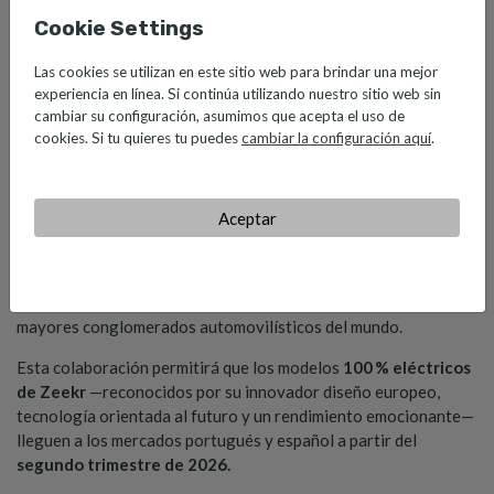
Cookie Settings
Las cookies se utilizan en este sitio web para brindar una mejor
experiencia en línea. Si continúa utilizando nuestro sitio web sin
cambiar su configuración, asumimos que acepta el uso de
cookies. Si tu quieres tu puedes
cambiar la configuración aquí
.
Aceptar
Salvador Caetano Auto
ha alcanzado un acuerdo estratégico
para la importación y distribución de
Zeekr
, una marca premium
de vehículos eléctricos del
Geely Auto Group
, uno de los
mayores conglomerados automovilísticos del mundo.
Esta colaboración permitirá que los modelos
100 % eléctricos
de Zeekr
—reconocidos por su innovador diseño europeo,
tecnología orientada al futuro y un rendimiento emocionante—
lleguen a los mercados portugués y español a partir del
segundo trimestre de 2026.