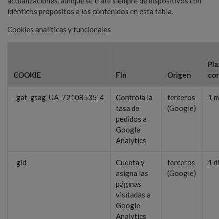
actualizaciones, aunque se trate siempre de dispositivos con
idénticos propósitos a los contenidos en esta tabla.
Cookies analíticas y funcionales
Pla
COOKIE
Fin
Origen
co
_gat_gtag_UA_72108535_4
Controla la
terceros
1 m
tasa de
(Google)
pedidos a
Google
Analytics
_gid
Cuenta y
terceros
1 d
asigna las
(Google)
páginas
visitadas a
Google
Analytics