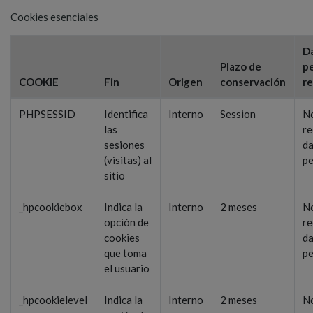
Cookies esenciales
D
Plazo de
p
COOKIE
Fin
Origen
conservación
r
PHPSESSID
Identifica
Interno
Session
N
las
re
sesiones
d
(visitas) al
pe
sitio
_hpcookiebox
Indica la
Interno
2 meses
N
opción de
re
cookies
d
que toma
pe
el usuario
_hpcookielevel
Indica la
Interno
2 meses
N