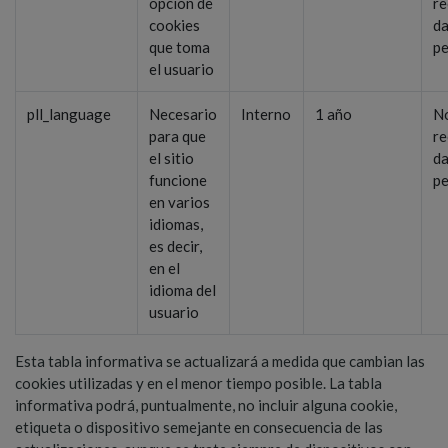
opción de
re
cookies
d
que toma
pe
el usuario
pll_language
Necesario
Interno
1 año
N
para que
re
el sitio
d
funcione
pe
en varios
idiomas,
es decir,
en el
idioma del
usuario
Esta tabla informativa se actualizará a medida que cambian las
cookies utilizadas y en el menor tiempo posible. La tabla
informativa podrá, puntualmente, no incluir alguna cookie,
etiqueta o dispositivo semejante en consecuencia de las