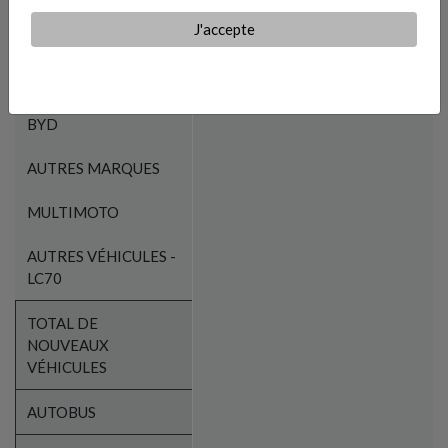
J'accepte
NISSAN
FORD
BYD
AUTRES MARQUES
MULTIMOTO
AUTRES VÉHICULES -
LC70
TOTAL DE
NOUVEAUX
VÉHICULES
AUTOBUS