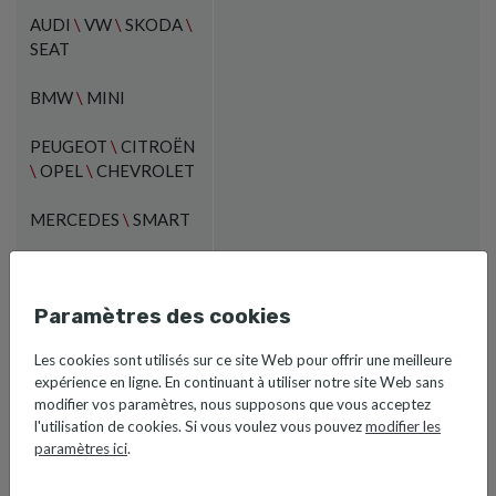
Information opérationnelle
AUDI
\
VW
\
SKODA
\
SEAT
BMW
\
MINI
PEUGEOT
\
CITROËN
\
OPEL
\
CHEVROLET
MERCEDES
\
SMART
RENAULT
\
DACIA
\
ALPINE
Paramètres des cookies
TOYOTA
\
LEXUS
Les cookies sont utilisés sur ce site Web pour offrir une meilleure
expérience en ligne. En continuant à utiliser notre site Web sans
HYUNDAI
\
KIA
modifier vos paramètres, nous supposons que vous acceptez
l'utilisation de cookies. Si vous voulez vous pouvez
modifier les
HONDA
paramètres ici
.
DONGFENG
\
XPENG