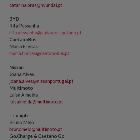
catarina.bras@hyundai.pt
BYD
Rita Pessanha
rita.pessanha@salvadorcaetano.pt
CaetanoBus
Maria Freitas
maria.freitas@caetanobus.pt
Nissan
Joana Alves
joana.alves@nissanportugal.pt
Multimoto
Luísa Almeida
luisalmeida@multimoto.pt
Triumph
Bruno Melo
brunomelo@multimoto.pt
Go.Charge & Caetano Go