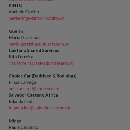
KINTO
Anabela Coelho
marketing@kinto-mobility.pt
Guerin
Maria Garrinhas
maria.garrinhas@guerin.com.pt
Caetano Shared Services
Rita Ferreira
rita.ferreira@salvadorcaetano.pt
Choice Car (Bedriven & Rodinhas)
Filipa Carregal
ana.carregal@choicecar.pt
Salvador Caetano África
Iolanda Leal
iolanda.leal@salvadorcaetano.pt
Midas
Paula Carvalho