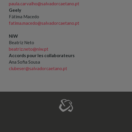
paula.carvalho@salvadorcaetano.pt
Geely
Fátima Macedo
fatima.macedo@salvadorcaetano.pt
NiW
Beatriz Neto
beatriz.neto@niw.pt
Accords pour les collaborateurs
Ana Sofia Sousa
clubeser@salvadorcaetano.pt