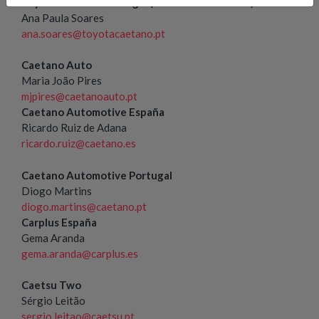
Toyota Caetano Portugal (chariots élévateurs)
Ana Paula Soares
ana.soares@toyotacaetano.pt
Caetano Auto
Maria João Pires
mjpires@caetanoauto.pt
Caetano Automotive España
Ricardo Ruiz de Adana
ricardo.ruiz@caetano.es
Caetano Automotive Portugal
Diogo Martins
diogo.martins@caetano.pt
Carplus España
Gema Aranda
gema.aranda@carplus.es
Caetsu Two
Sérgio Leitão
sergio.leitao@caetsu.pt