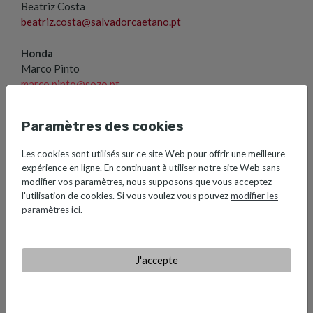
Beatriz Costa
beatriz.costa@salvadorcaetano.pt
Honda
Marco Pinto
marco.pinto@sozo.pt
Farizon, Xpeng, Voyah e Dongfeng
Ana Martins
Paramètres des cookies
ana.martins@salvadorcaetano.pt
Les cookies sont utilisés sur ce site Web pour offrir une meilleure
Caetano Aeronautic
expérience en ligne. En continuant à utiliser notre site Web sans
Sónia Natividade
modifier vos paramètres, nous supposons que vous acceptez
sonia.natividade@caetanoaeronautic.pt
l'utilisation de cookies. Si vous voulez vous pouvez
modifier les
Lusilectra
paramètres ici
.
Ana Saraiva
ana.saraiva@lusilectra.pt
J'accepte
Toyota Caetano Portugal Ovar
Sara Fonseca
sara.fonseca@toyotacaetano.pt