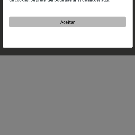
de cookies. Se pretender pode
alterar as definições aqui
.
Aceitar
© 2026 Salvador Caetano.
Política de Privacidade.
Política de
Cookies