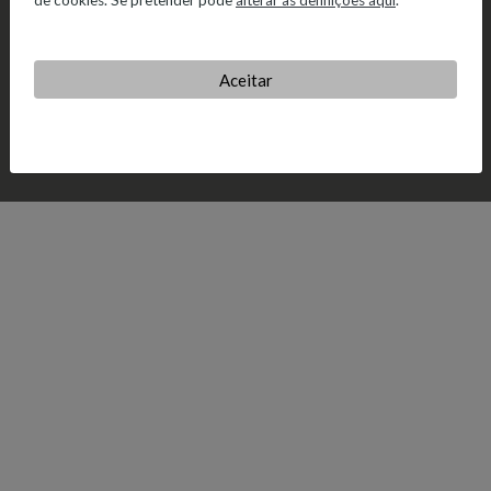
de cookies. Se pretender pode
alterar as definições aqui
.
Aceitar
© 2026 Salvador Caetano.
Política de Privacidade.
Política de
Cookies