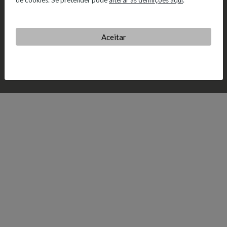
de cookies. Se pretender pode
alterar as definições aqui
.
Aceitar
© 2026 Salvador Caetano.
Política de Privacidade.
Política de
Cookies