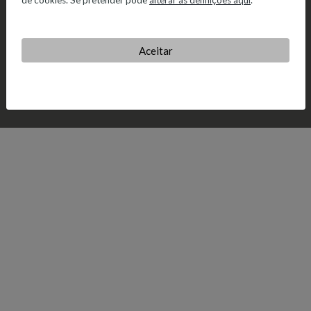
de cookies. Se pretender pode
alterar as definições aqui
.
Aceitar
© 2026 Salvador Caetano.
Política de Privacidade.
Política de
Cookies