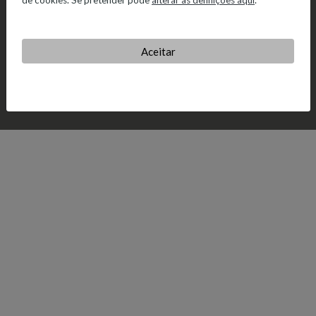
de cookies. Se pretender pode
alterar as definições aqui
.
Aceitar
© 2026 Salvador Caetano.
Política de Privacidade.
Política de
Cookies