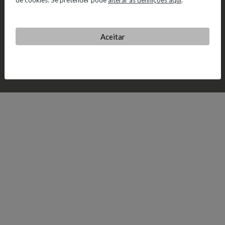
de cookies. Se pretender pode
alterar as definições aqui
.
Aceitar
© 2026 Salvador Caetano.
Política de Privacidade.
Política de
Cookies